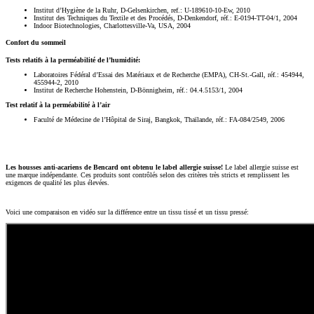
Institut d’Hygiène de la Ruhr, D-Gelsenkirchen, ref.: U-189610-10-Ew, 2010
Institut des Techniques du Textile et des Procédés, D-Denkendorf, réf.: E-0194-TT-04/1, 2004
Indoor Biotechnologies, Charlottesville-Va, USA, 2004
Confort du sommeil
Tests relatifs à la perméabilité de l’humidité:
Laboratoires Fédéral d’Essai des Matériaux et de Recherche (EMPA), CH-St.-Gall, réf.: 454944,
455944-2, 2010
Institut de Recherche Hohenstein, D-Bönnigheim, réf.: 04.4.5153/1, 2004
Test relatif à la perméabilité à l’air
Faculté de Médecine de l’Hôpital de Siraj, Bangkok, Thaïlande, réf.: FA-084/2549, 2006
Les housses anti-acariens de Bencard ont obtenu le label allergie suisse!
Le label allergie suisse est
une marque indépendante. Ces produits sont contrôlés selon des critères très stricts et remplissent les
exigences de qualité les plus élevées.
Voici une comparaison en vidéo sur la différence entre un tissu tissé et un tissu pressé: