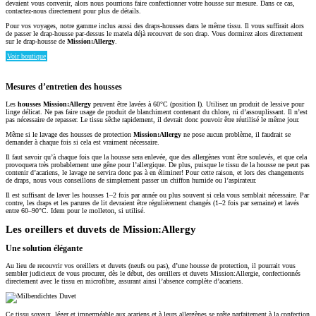
devaient vous convenir, alors nous pourrions faire confectionner votre housse sur mesure. Dans ce cas,
contactez-nous directement pour plus de détails.
Pour vos voyages, notre gamme inclus aussi des draps-housses dans le même tissu. Il vous suffirait alors
de passer le drap-housse par-dessus le matela déjà recouvert de son drap. Vous dormirez alors directement
sur le drap-housse de
Mission:Allergy
.
Voir boutique
Mesures d’entretien des housses
Les
housses Mission:Allergy
peuvent être lavées à 60°C (position I). Utilisez un produit de lessive pour
linge délicat. Ne pas faire usage de produit de blanchiment contenant du chlore, ni d’assouplissant. Il n’est
pas nécessaire de repasser. Le tissu sêche rapidement, il devrait donc pouvoir être réutilisé le même jour.
Même si le lavage des housses de protection
Mission:Allergy
ne pose aucun problème, il faudrait se
demander à chaque fois si cela est vraiment nécessaire.
Il faut savoir qu’à chaque fois que la housse sera enlevée, que des allergènes vont être soulevés, et que cela
provoquera très probablement une gêne pour l’allergique. De plus, puisque le tissu de la housse ne peut pas
contenir d’acariens, le lavage ne servira donc pas à en éliminer! Pour cette raison, et lors des changements
de draps, nous vous conseillons de simplement passer un chiffon humide ou l’aspirateur.
Il est suffisant de laver les housses 1–2 fois par année ou plus souvent si cela vous semblait nécessaire. Par
contre, les draps et les parures de lit devraient être régulièrement changés (1–2 fois par semaine) et lavés
entre 60–90°C. Idem pour le molleton, si utilisé.
Les oreillers et duvets de Mission:Allergy
Une solution élégante
Au lieu de recouvrir vos oreillers et duvets (neufs ou pas), d’une housse de protection, il pourrait vous
sembler judicieux de vous procurer, dès le début, des oreillers et duvets Mission:Allergie, confectionnés
directement avec le tissu en microfibre, assurant ainsi l’absence complète d’acariens.
Ce tissu soyeux, léger et imperméable aux acariens et à leurs allergènes se prête parfaitement à la confection