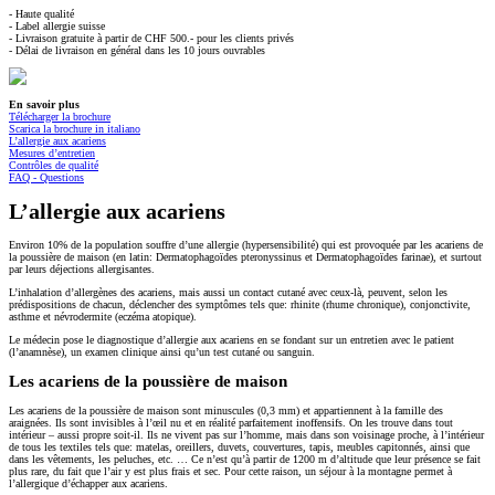
- Haute qualité
- Label allergie suisse
- Livraison gratuite à partir de CHF 500.- pour les clients privés
- Délai de livraison en général dans les 10 jours ouvrables
En savoir plus
Télécharger la brochure
Scarica la brochure in italiano
L’allergie aux acariens
Mesures d’entretien
Contrôles de qualité
FAQ - Questions
L’allergie aux acariens
Environ 10% de la population souffre d’une allergie (hypersensibilité) qui est provoquée par les acariens de
la poussière de maison (en latin: Dermatophagoïdes pteronyssinus et Dermatophagoïdes farinae), et surtout
par leurs déjections allergisantes.
L’inhalation d’allergènes des acariens, mais aussi un contact cutané avec ceux-là, peuvent, selon les
prédispositions de chacun, déclencher des symptômes tels que: rhinite (rhume chronique), conjonctivite,
asthme et névrodermite (eczéma atopique).
Le médecin pose le diagnostique d’allergie aux acariens en se fondant sur un entretien avec le patient
(l’anamnèse), un examen clinique ainsi qu’un test cutané ou sanguin.
Les acariens de la poussière de maison
Les acariens de la poussière de maison sont minuscules (0,3 mm) et appartiennent à la famille des
araignées. Ils sont invisibles à l’œil nu et en réalité parfaitement inoffensifs. On les trouve dans tout
intérieur – aussi propre soit-il. Ils ne vivent pas sur l’homme, mais dans son voisinage proche, à l’intérieur
de tous les textiles tels que: matelas, oreillers, duvets, couvertures, tapis, meubles capitonnés, ainsi que
dans les vêtements, les peluches, etc. … Ce n’est qu’à partir de 1200 m d’altitude que leur présence se fait
plus rare, du fait que l’air y est plus frais et sec. Pour cette raison, un séjour à la montagne permet à
l’allergique d’échapper aux acariens.