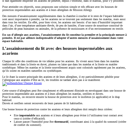
Il faut également empêcher les acariens de pénétrer, depuis l’extérieur, dans le matelas, pour s’y proliférer.
Pour atteindre ces objectifs, nous proposons une solution simple et très efficace avec les housses de
protection imperméables aux acariens et à leurs allergènes de Mission:Allergy.
Des mesures d’assainissement supplémentaires dans la chambre à coucher et le reste de l’espace habitable
sont aussi importantes à prendre, car les acariens ne se trouvent pas seulement dans les matelas, mais aussi
dans tous les textiles. En effet, pour bien vivre, les acariens ont besoin: d’un taux d’humidité important
dans l’air, d’une température ambiante élevée, de peu de lumière, d’une source de nourriture constitué de
pellicules de peau humaines ou animales, de la présence de moisissures et d’un environnement en textile.
En cas d’allergie aux acariens, l’assainissement du lit constitue la première et la principale mesure à
prendre. Il est par ailleurs indispensable d’adopter d’autres mesures d’assainissement dans votre
espace habitable.
L’assainissement du lit avec des housses imperméables aux
acariens
Chaque lit offre des conditions de vie idéales pour les acariens. Ils vivent aussi bien dans les matelas
traditionnels et dans la literie en duvet, plumes ou laine que dans les matelas et la literie en matière
synthétique. Même les matelas et la literie nouvellement acquis sont colonisés rapidement pas les acariens,
qu’ils soient en matières naturelles ou synthétiques.
Le lit étant la source principale des acariens et de leurs allergènes, il est particulièrement pénible pour
l’allergique aux acariens d’être au lit, les troubles ne tardant alors pas à se manifester.
Cette source d’allergènes peut être simplement et efficacement éliminée en enveloppant dans une housse de
protection imperméable aux acariens et à leurs allergènes les matelas, oreillers et duvets.
Pour le matelas, on recouvre ensuite la housse de protection avec le molleton (si applicable) et le drap
habituel.
Duvets et oreillers seront recouverts de leurs parures de lit habituelles.
Une bonne housse de protection contre les acariens et leurs allergènes doit remplir deux critères:
Etre
imperméable
aux acariens et à leurs allergènes pour éviter à l’utilisateur tout contact avec
ceux-ci (critère d’efficacité).
Laisser passer l’humidité pour être
thermoactif
, contribuant ainsi à la qualité du sommeil (critère
de confort du sommeil).