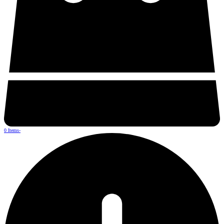
0 Items
-