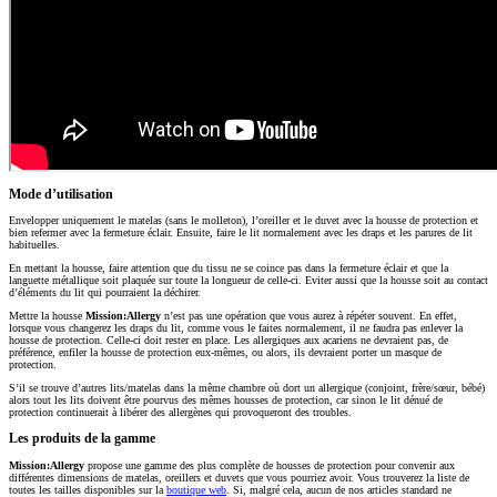
Mode d’utilisation
Envelopper uniquement le matelas (sans le molleton), l’oreiller et le duvet avec la housse de protection et
bien refermer avec la fermeture éclair. Ensuite, faire le lit normalement avec les draps et les parures de lit
habituelles.
En mettant la housse, faire attention que du tissu ne se coince pas dans la fermeture éclair et que la
languette métallique soit plaquée sur toute la longueur de celle-ci. Eviter aussi que la housse soit au contact
d’éléments du lit qui pourraient la déchirer.
Mettre la housse
Mission:Allergy
n’est pas une opération que vous aurez à répéter souvent. En effet,
lorsque vous changerez les draps du lit, comme vous le faites normalement, il ne faudra pas enlever la
housse de protection. Celle-ci doit rester en place. Les allergiques aux acariens ne devraient pas, de
préférence, enfiler la housse de protection eux-mêmes, ou alors, ils devraient porter un masque de
protection.
S’il se trouve d’autres lits/matelas dans la même chambre où dort un allergique (conjoint, frère/sœur, bébé)
alors tout les lits doivent être pourvus des mêmes housses de protection, car sinon le lit dénué de
protection continuerait à libérer des allergènes qui provoqueront des troubles.
Les produits de la gamme
Mission:Allergy
propose une gamme des plus complète de housses de protection pour convenir aux
différentes dimensions de matelas, oreillers et duvets que vous pourriez avoir. Vous trouverez la liste de
toutes les tailles disponibles sur la
boutique web
. Si, malgré cela, aucun de nos articles standard ne