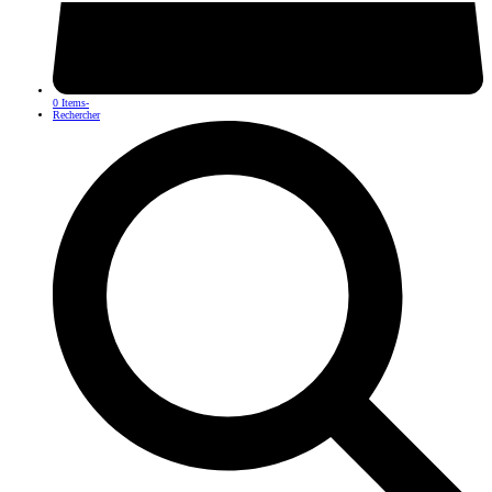
0 Items
-
Rechercher