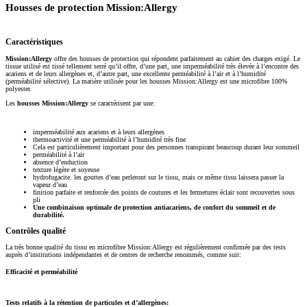
Housses de protection Mission:Allergy
Caractéristiques
Mission:Allergy
offre des housses de protection qui répondent parfaitement au cahier des charges exigé. Le
tissue utilisé est tissé tellement serré qu’il offre, d’une part, une imperméabilité très élevée à l’encontre des
acariens et de leurs allergènes et, d’autre part, une excellente perméabilité à l’air et à l’humidité
(perméabilité sélective). La matière utilisée pour les housses Mission:Allergy est une microfibre 100%
polyester.
Les
housses Mission:Allergy
se caractérisent par une:
imperméabilité aux acariens et à leurs allergènes
thermoactivité et une perméabilité à l’humidité très fine
Cela est particulièrement important pour des personnes transpirant beaucoup durant leur sommeil
perméabilité à l’air
absence d’enduction
texture légère et soyeuse
hydrofugacite. les gouttes d’eau perleront sur le tissu, mais ce même tissu laissera passer la
vapeur d’eau
finition parfaite et renforcée des points de coutures et les fermetures éclair sont recouvertes sous
pli
Une combinaison optimale de protection antiacariens, de confort du sommeil et de
durabilité.
Contrôles qualité
La très bonne qualité du tissu en microfibre Mission:Allergy est régulièrement confirmée par des tests
auprès d’institutions indépendantes et de centres de recherche renommés, comme suit:
Efficacité et perméabilité
Tests relatifs à la rétention de particules et d’allergènes: