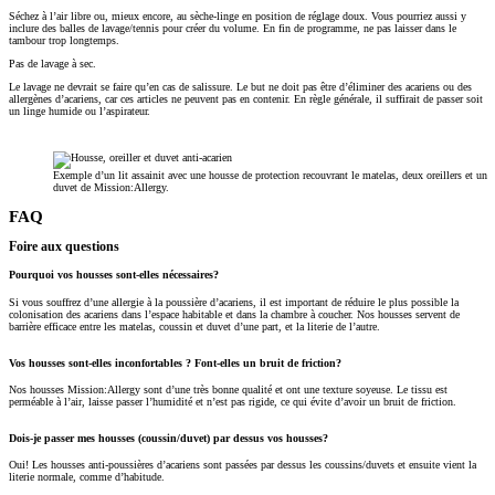
Séchez à l’air libre ou, mieux encore, au sèche-linge en position de réglage doux. Vous pourriez aussi y
inclure des balles de lavage/tennis pour créer du volume. En fin de programme, ne pas laisser dans le
tambour trop longtemps.
Pas de lavage à sec.
Le lavage ne devrait se faire qu’en cas de salissure. Le but ne doit pas être d’éliminer des acariens ou des
allergènes d’acariens, car ces articles ne peuvent pas en contenir. En règle générale, il suffirait de passer soit
un linge humide ou l’aspirateur.
Exemple d’un lit assainit avec une housse de protection recouvrant le matelas, deux oreillers et un
duvet de Mission:Allergy.
FAQ
Foire aux questions
Pourquoi vos housses sont-elles nécessaires?
Si vous souffrez d’une allergie à la poussière d’acariens, il est important de réduire le plus possible la
colonisation des acariens dans l’espace habitable et dans la chambre à coucher. Nos housses servent de
barrière efficace entre les matelas, coussin et duvet d’une part, et la literie de l’autre.
Vos housses sont-elles inconfortables ? Font-elles un bruit de friction?
Nos housses Mission:Allergy sont d’une très bonne qualité et ont une texture soyeuse. Le tissu est
perméable à l’air, laisse passer l’humidité et n’est pas rigide, ce qui évite d’avoir un bruit de friction.
Dois-je passer mes housses (coussin/duvet) par dessus vos housses?
Oui! Les housses anti-poussières d’acariens sont passées par dessus les coussins/duvets et ensuite vient la
literie normale, comme d’habitude.