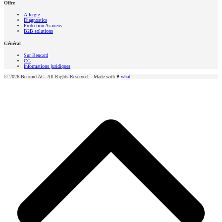
Offre
Allergie
Diagnostics
Protection Acariens
B2B solutions
Général
Sur Bencard
CG
Informations juridiques
© 2026 Bencard AG. All Rights Reserved. - Made with
♥
what.