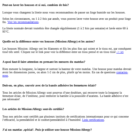
Peut-on laver les housses et si oui, combien de fois?
Lorsque vous changerez la literie nous vous recommandons de passer un linge humide sur les housses.
Selon les circonstances, ou 1 à 2 fois par année, vous pouvez laver votre housse avec un produit pour linge
fin.
Voir les recommandations
.
La literie normale devrait toutefois être changée régulièrement (1 à 2 fois par semaine) et lavée entre 60 à
95°C.
Quelle est la différence entre vos housses (Mission:Allergy) et les autres?
Les housses Mission: Allergy ont les filaments et fils les plus fins qui soient et le tissu est, par conséquent
tissé très serré. Cliquez sur le link pour voir la différence entre un tissu pressé et un tissu tissé
–> ici
A quoi faut-il faire attention en prenant les mesures du matelas?
Bien mesurer la longueur, la largeur et surtout la hauteur de votre matelas. Une housse pour matelas devrait
avoir les dimensions justes, ou alors 1-2 cm de plus, plutôt qu’en moins. En cas de questions
contactez-
nous
.
Doit-on, en plus, couvrir avec de la bande adhésive les fermetures éclair?
Tous les articles de Mission:Allergy sont pourvus d’une doublure, qui recouvre toute la longueur la
fermeture éclair, de l’intérieur, pour renforcer la barrière à la poussière d’acariens. La bande adhésive n’est
pas nécessaire!
Les articles de Mission:Allergy sont-ils certifiés?
Tous nos articles sont certifiés par plusieurs instituts de certifications internationaux pour ce qui concerne
l’efficacité, la perméabilité et le confort/perméabilité à l’humidité.
Link certifications
.
J’ai un matelas ‚spécial‘. Puis-je utiliser une housse Mission:Allergy?