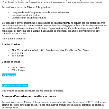
d’oreillers et de duvets que les acariens ne pourront pas coloniser et qui n’en contiendront donc jamais.
Les oreillers et duvets de Mission:Allergie offrent:
Une garantie à très long terme contre la présence d’acariens
Une souplesse et une chaleur
Une très bonne qualité du sommeil
Les oreillers et duvets imperméables aux acariens de
Mission:Allergy
ne doivent pas être confondus avec
des articles similaires du commerce décrits comme étant hypoallergiques, même s’ils devaient renfermer un
matériel de remplissage similaire ou identique. Hypoallergique signifie seulement que le matériel de
remplissage ne provoque pas d’allergie. Sans housse de protection, ces articles peuvent toujours être
colonisés pas les acariens.
Notre gamme comprend:
3 tailles d’oreiller
51 x 66 cm (taille standard USA). Convient aux taies d’oreillers de 50 x 70 cm
65 x 65 cm
65 x 100 cm
2 tailles de duvet
160 x 210 cm
200 x 210 cm
Voir boutique
Options pour commander
Nos oreillers et duvets ne peuvent pas être produits sur mesure.
Mesures d’entretien pour oreillers et duvets
Les oreillers et duvets Mission:Allergy peuvent, si nécessaire, être lavés (séparément) à 30 °C. Utilisez un
produit de lessive pour linge délicat. Ne pas employer un produit de blanchiment contenant du chlore, ni
un assouplissant.