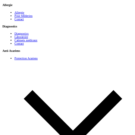
Allergie
Allergie
Pour Médecins
Contact
Diagnostics
Diagnostics
Laboratoire
Cabinets médicaux
Contact
Anti-Acariens
Protection Acariens