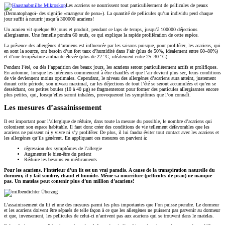
Les acariens se nourrissent tout particulièrement de pellicules de peaux
(Dermatophagoï- des signifie «mangeur de peau»). La quantité de pellicules qu’un individu perd chaque
jour suffit à nourrir jusqu’à 300000 acariens!
Un acarien vit quelque 80 jours et produit, pendant ce laps de temps, jusqu’à 100000 déjections
allergisantes. Une femelle pondra 60 œufs, ce qui explique la rapide prolifération de cette espèce.
La présence des allergènes d’acariens est influencée par les saisons puisque, pour proliférer, les acariens, qui
en sont la source, ont besoin d’un fort taux d’humidité dans l’air (plus de 50%, idéalement entre 60–80%)
et d’une température ambiante élevée (plus de 22 °C, idéalement entre 25–30 °C).
Pendant l’été, ou dès l’apparition des beaux jours, les acariens seront particulièrement actifs et prolifiques.
En automne, lorsque les intérieurs commencent à être chauffés et que l’air devient plus sec, leurs conditions
de vie deviennent moins optimales. Cependant, le niveau des allergènes d’acariens aura atteint, justement
durant cette période, son niveau maximal, car les déjections de tout l’été se seront accumulées et qu’en se
desséchant, ces petites boules (10 à 40 µg) se fragmenteront pour former des particules allergisantes encore
plus petites, qui, lorsqu’elles seront inhalées, provoqueront les symptômes que l’on connaît.
Les mesures d’assainissement
Il est important pour l’allergique de réduire, dans toute la mesure du possible, le nombre d’acariens qui
colonisent son espace habitable. Il faut donc créer des conditions de vie tellement défavorables que les
acariens ne puissent ni y vivre ni s’y proliférer. De plus, il lui faudra éviter tout contact avec les acariens et
les allergènes qu’ils génèrent. En appliquant ces mesures on parvient à:
régression des symptômes de l’allergie
Augmenter le bien-être du patient
Réduire les besoins en médicaments
Pour les acariens, l’intérieur d’un lit est un vrai paradis. A cause de la transpiration naturelle du
dormeur, il y fait sombre, chaud et humide. Même sa nourriture (pellicules de peau) ne manque
pas. Un matelas peut contenir plus d’un million d’acariens!
L’assainissement du lit et une des mesures parmi les plus importantes que l’on puisse prendre. Le dormeur
et les acariens doivent être séparés de telle façon à ce que les allergènes ne puissent pas parvenir au dormeur
et que, inversement, les pellicules de celui-ci n’arrivent pas aux acariens qui se trouvent dans le matelas.