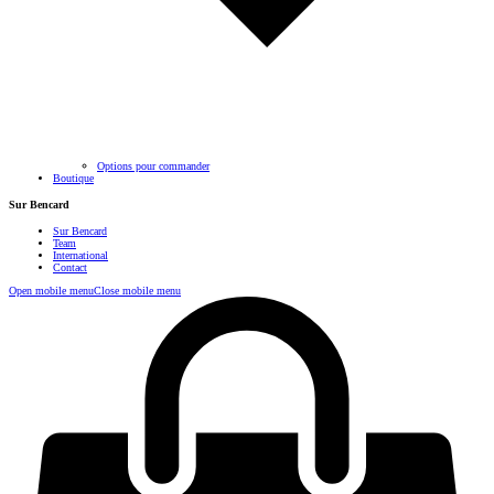
Options pour commander
Boutique
Sur Bencard
Sur Bencard
Team
International
Contact
Open mobile menu
Close mobile menu