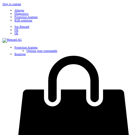
Skip to content
Allergie
Diagnostics
Protection Acariens
B2B solutions
Sur Bencard
FR
DE
Protection Acariens
Options pour commander
Boutique