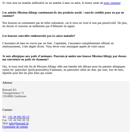
Si vous avez un matelas médicalisé ou un matelas à eaux ou autre, le mieux serait de
nous contacter
.
Les articles Mission:Allergy contiennent-ils des produits nocifs / sont-ils certifiés pour ne pas en
contenir?
Nos housses ne contiennent pas de telles substances, car le tissu est tissé et non pas pressé/collé. De plus,
les duvets et coussins ne renferment pas d’éléments en argent.
Les housses sont-elles remboursées pas la caisse maladie?
L’assurance de base ne couvre pas ces frais. Cependant, l’assurance complémentaire offrirait un
remboursement, à des degrés divers. Vous devez vous renseigner auprès de votre caisse.
Je suis allergique aux poils d’animaux. Pourrais-je mettre une housse Mission:Allergy par dessus
ma couverture en poils de chameau?
Oui, le tissu tissé très fin de Mission:Allergy offre une barrière très efficace pour les patients allergiques
contre les ‘particules’ (poils/poussières) d’animaux, en particulier celles du chat, qui sont, lors de tests,
réputées pour être les plus fines qui soient.
Adresse
Bencard AG
Tumigerstrasse 71
CH-8606 Greifensee
Contact
Tel.
+41 44 942 00 13
Fax +41 44 942 00 19
Mail
info@bencard.ch
Formulaire de contact