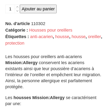
quantité
Ajouter au panier
de
50
No. d'article
110302
x
Catégorie :
Housses pour oreillers
70
Étiquettes :
anti-acarien
,
housse
,
housse
,
oreiller
,
cm
protection
housse
pour
Les housses pour oreillers anti-acariens
oreiller
Mission:Allergy
conservent les acariens
existants ainsi que leur poussière d’acariens à
l’intérieur de l’oreiller et empêchent leur migration.
Ainsi, la personne allergique est parfaitement
protégée.
Les
housses Mission:Allergy
se caractérisent
par une: