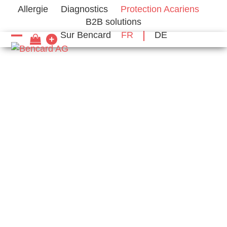
Skip
Allergie
Diagnostics
Protection Acariens
to
B2B solutions
content
Sur Bencard
FR
DE
Open
Close
mobile
mobile
menu
menu