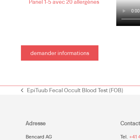
Panel 1-5 avec 20 allergènes
demander informations
EpiTuub Fecal Occult Blood Test (FOB)
previous
post:
Adresse
Contac
Bencard AG
Tel.
+41 