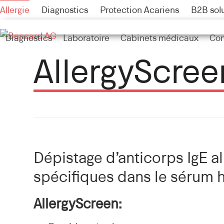
Skip
Allergie
Diagnostics
Protection Acariens
B2B sol
to
content
Diagnostics
Laboratoire
Cabinets médicaux
Con
AllergyScree
Dépistage d’anticorps IgE a
spécifiques dans le sérum 
AllergyScreen: