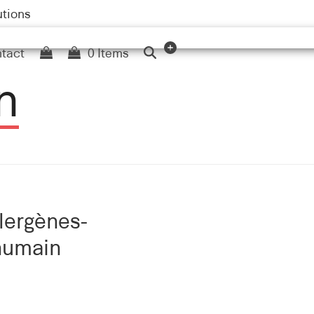
utions
tact
0 Items
n
llergènes-
humain