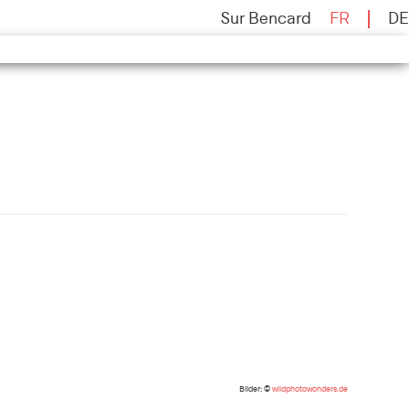
Sur Bencard
FR
DE
Bilder: ©
wildphotowonders.de