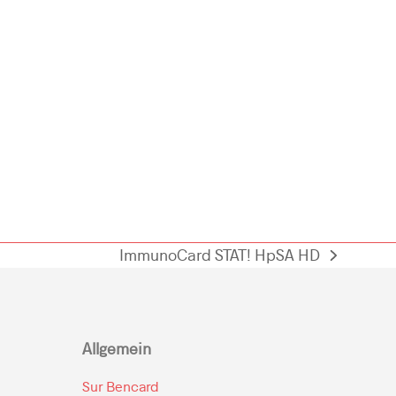
ImmunoCard STAT! HpSA HD
next
post:
Allgemein
Sur Bencard