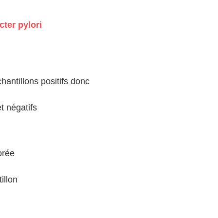
ter pylori
hantillons positifs donc
et négatifs
orée
illon