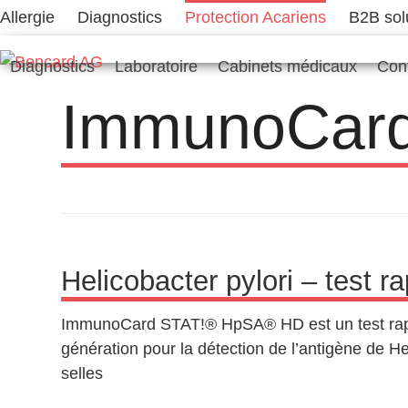
Skip
Allergie
Diagnostics
Protection Acariens
B2B sol
to
content
Diagnostics
Laboratoire
Cabinets médicaux
Con
ImmunoCard
Helicobacter pylori – test r
ImmunoCard STAT!® HpSA® HD est un test ra
génération pour la détection de l’antigène de He
selles