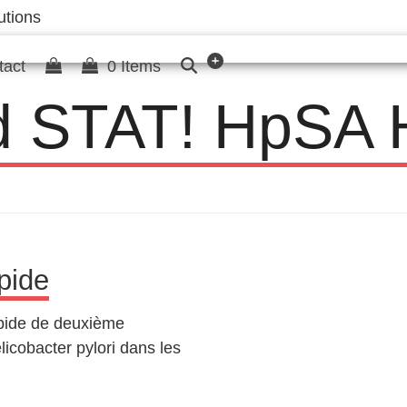
utions
tact
0 Items
 STAT! HpSA
apide
pide de deuxième
licobacter pylori dans les