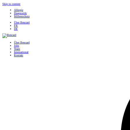
Skip to content
Allergie
Diagnostik
Milbenschutz
Über Bencard
FR
DE
Über Bencard
Jobs
Team
International
Kontakt