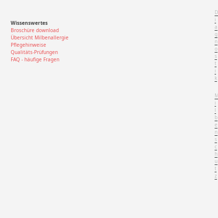
D
i
Wissenswertes
a
Broschüre download
g
Übersicht Milbenallergie
n
Pflegehinweise
o
Qualitäts-Prüfungen
s
FAQ - häufige Fragen
t
i
k
i
l
b
e
n
s
c
h
u
t
z