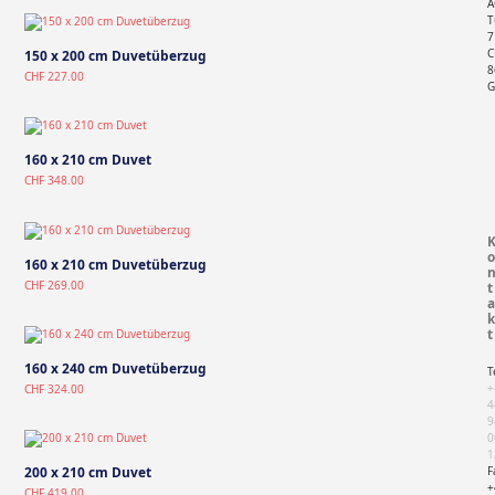
A
T
7
C
150 x 200 cm Duvetüberzug
8
CHF
227.00
G
160 x 210 cm Duvet
CHF
348.00
o
160 x 210 cm Duvetüberzug
CHF
269.00
t
a
k
t
160 x 240 cm Duvetüberzug
T
+
CHF
324.00
4
9
0
1
F
200 x 210 cm Duvet
+
CHF
419.00