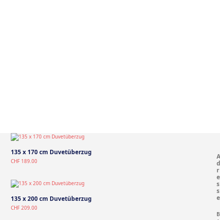
135 x 170 cm Duvetüberzug
CHF
189.00
r
e
s
s
e
135 x 200 cm Duvetüberzug
CHF
209.00
B