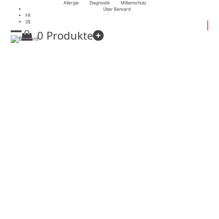
Skip
Allergie
Diagnostik
Milbenschutz
Über Bencard
to
FR
content
DE
0 Produkte
Open
Close
mobile
mobile
menu
menu