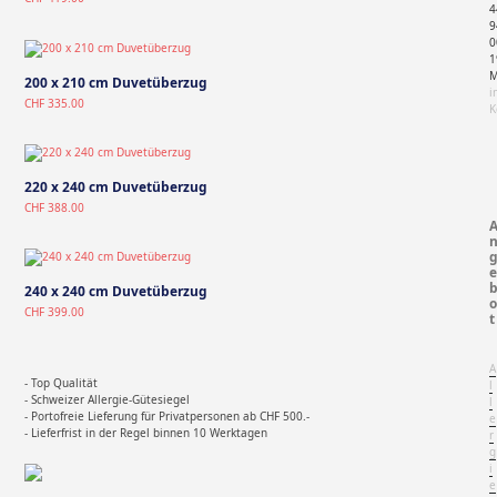
4
9
0
1
M
200 x 210 cm Duvetüberzug
i
CHF
335.00
K
220 x 240 cm Duvetüberzug
CHF
388.00
e
240 x 240 cm Duvetüberzug
o
CHF
399.00
t
A
- Top Qualität
l
- Schweizer Allergie-Gütesiegel
l
- Portofreie Lieferung für Privatpersonen ab CHF 500.-
e
- Lieferfrist in der Regel binnen 10 Werktagen
r
g
i
e