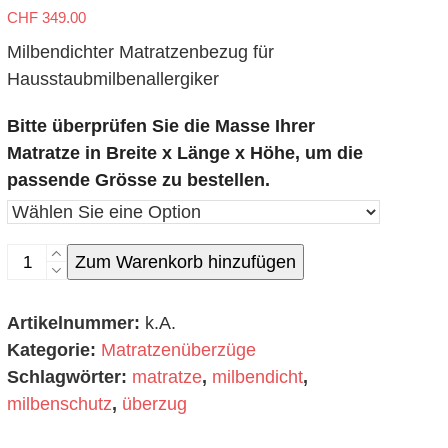
CHF
349.00
Milbendichter Matratzenbezug für
Hausstaubmilbenallergiker
Bitte überprüfen Sie die Masse Ihrer
Matratze in Breite x Länge x Höhe, um die
passende Grösse zu bestellen.
180
Zum Warenkorb hinzufügen
x
200
Artikelnummer:
k.A.
cm
Kategorie:
Matratzenüberzüge
Matratzenüberzug
Schlagwörter:
matratze
,
milbendicht
,
Menge
milbenschutz
,
überzug