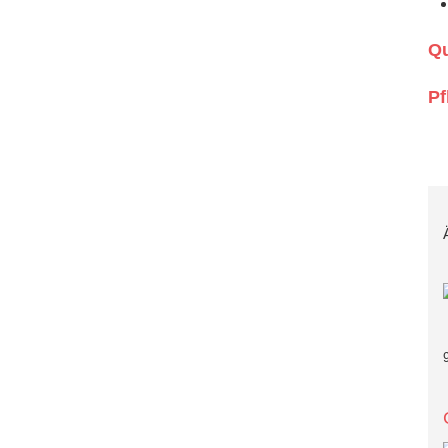
Qu
Pf