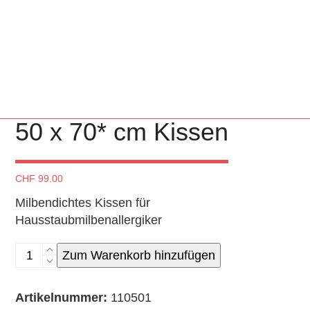
50 x 70* cm Kissen
CHF
99.00
Milbendichtes Kissen für
Hausstaubmilbenallergiker
50
Zum Warenkorb hinzufügen
x
70*
Artikelnummer:
110501
cm