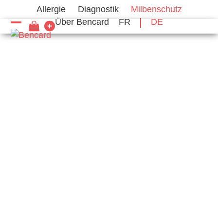
Skip
Allergie
Diagnostik
Milbenschutz
to
Über Bencard
FR
DE
content
Open
Close
mobile
mobile
menu
menu